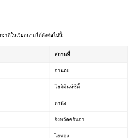
ชาติในเวียดนามได้ดังต่อไปนี้:
สถานที่
ฮานอย
โฮจิมินห์ซิตี้
ดานัง
จังหวัดครันฮา
ไฮฟอง