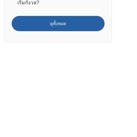
เริ่มกังวล?
ดูทั้งหมด