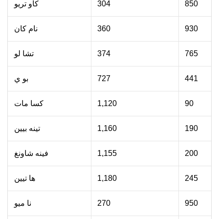
850
304
كاو تريو
930
360
نام كان
765
374
تشا لو
441
727
بو ي
90
1,120
كسا مات
190
1,160
تينه بيين
200
1,155
فينه شاونغ
245
1,180
ها تيين
950
270
نا ميو