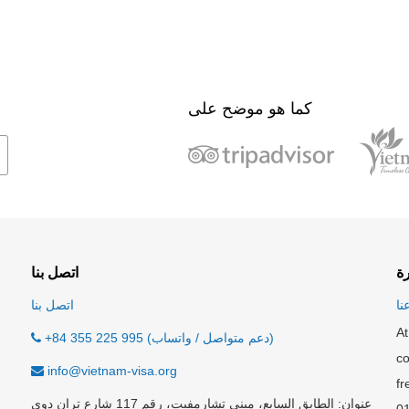
كما هو موضح على
رة
اتصل بنا
نا
اتصل بنا
At
+84 355 225 995 (دعم متواصل / واتساب)
co
info@vietnam-visa.org
fr
عنوان: الطابق السابع، مبنى تشارمفيت، رقم 117 شارع تران دوى