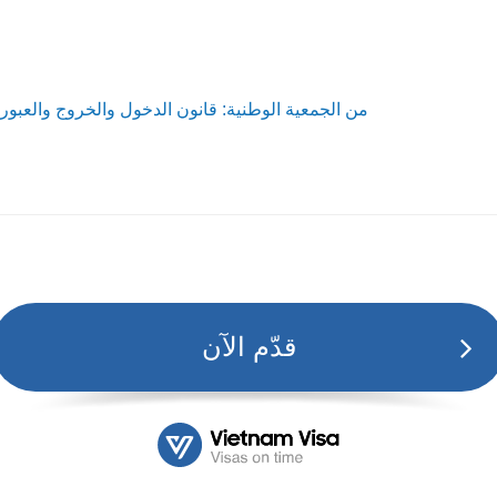
القانون رقم 47/2014/QH13 من الجمعية الوطنية: قانون الدخول والخروج 
قدّم الآن