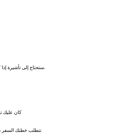
ستحتاج إلى تأشيرة إذا كنت تريد أو تحتاج إلى مغادرة منطقة العبور ودخول فيتنام.
- كان عليك 
- تتطلب خطتك السفر دخو