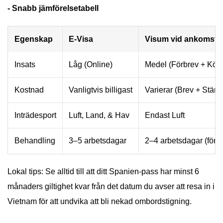
- Snabb jämförelsetabell
Egenskap
E-Visa
Visum vid ankomst
Insats
Låg (Online)
Medel (Förbrev + Kö)
Kostnad
Vanligtvis billigast
Varierar (Brev + Stäm
Inträdesport
Luft, Land, & Hav
Endast Luft
Behandling
3–5 arbetsdagar
2–4 arbetsdagar (för b
Lokal tips: Se alltid till att ditt Spanien-pass har minst 6
månaders giltighet kvar från det datum du avser att resa in i
Vietnam för att undvika att bli nekad ombordstigning.