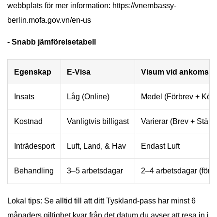
webbplats för mer information: https://vnembassy-
berlin.mofa.gov.vn/en-us
- Snabb jämförelsetabell
Egenskap
E-Visa
Visum vid ankomst
Insats
Låg (Online)
Medel (Förbrev + Kö)
Kostnad
Vanligtvis billigast
Varierar (Brev + Stäm
Inträdesport
Luft, Land, & Hav
Endast Luft
Behandling
3–5 arbetsdagar
2–4 arbetsdagar (för b
Lokal tips: Se alltid till att ditt Tyskland-pass har minst 6
månaders giltighet kvar från det datum du avser att resa in i