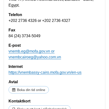
Egypt.
Telefon
+202 2736 4326 or +202 2736 4327
Fax
84 (24) 3734-5049
E-post
vnemb.eg@mofa.gov.vn
or
vnembcairoeg@yahoo.com.vn
Internet
https://vnembassy-cairo.mofa.gov.vn/en-us
Avtal
Boka din tid online
Kontaktkort
Skriv ut ett kort i plånboksstorlek