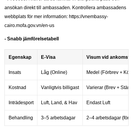
ansökan direkt till ambassaden. Kontrollera ambassadens
webbplats för mer information: https://vnembassy-
cairo.mofa.gov.vn/en-us
- Snabb jämförelsetabell
Egenskap
E-Visa
Visum vid ankomst
Insats
Låg (Online)
Medel (Förbrev + Kö)
Kostnad
Vanligtvis billigast
Varierar (Brev + Stäm
Inträdesport
Luft, Land, & Hav
Endast Luft
Behandling
3–5 arbetsdagar
2–4 arbetsdagar (för b