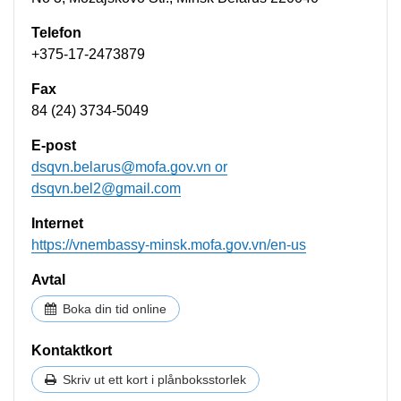
Telefon
+375-17-2473879
Fax
84 (24) 3734-5049
E-post
dsqvn.belarus@mofa.gov.vn
or
dsqvn.bel2@gmail.com
Internet
https://vnembassy-minsk.mofa.gov.vn/en-us
Avtal
Boka din tid online
Kontaktkort
Skriv ut ett kort i plånboksstorlek