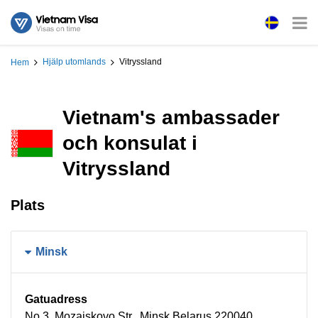
Hjälp utomlands
Vitryssland
Hem
Vietnam's ambassader
och konsulat i
Vitryssland
Plats
Minsk
Gatuadress
No 3, Mozajskovo Str., Minsk Belarus 220040