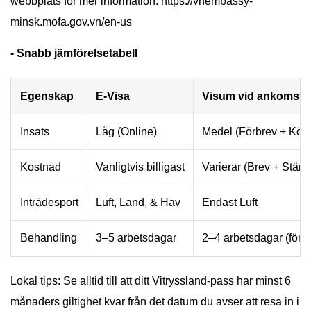
webbplats för mer information: https://vnembassy-
minsk.mofa.gov.vn/en-us
- Snabb jämförelsetabell
Egenskap
E-Visa
Visum vid ankomst
Insats
Låg (Online)
Medel (Förbrev + Kö)
Kostnad
Vanligtvis billigast
Varierar (Brev + Stäm
Inträdesport
Luft, Land, & Hav
Endast Luft
Behandling
3–5 arbetsdagar
2–4 arbetsdagar (för b
Lokal tips: Se alltid till att ditt Vitryssland-pass har minst 6
månaders giltighet kvar från det datum du avser att resa in i