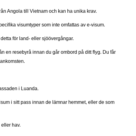
rån Angola till Vietnam och kan ha unika krav.
pecifika visumtyper som inte omfattas av e-visum.
etta för land- eller sjöövergångar.
 en resebyrå innan du går ombord på ditt flyg. Du får
d ankomsten.
bassaden i Luanda.
visum i sitt pass innan de lämnar hemmet, eller de som
 eller hav.