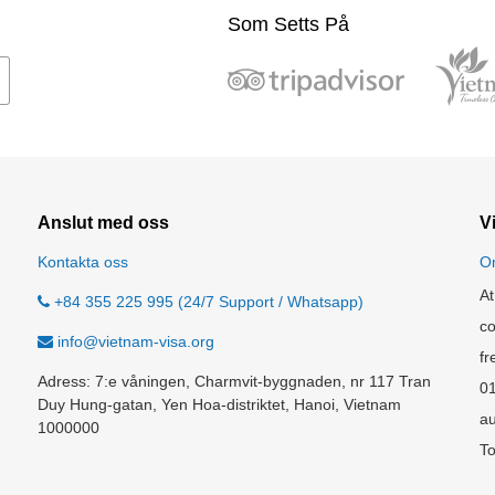
Som Setts På
Anslut med oss
V
Kontakta oss
O
At
+84 355 225 995 (24/7 Support / Whatsapp)
co
info@vietnam-visa.org
fr
Adress: 7:e våningen, Charmvit-byggnaden, nr 117 Tran
0
Duy Hung-gatan, Yen Hoa-distriktet, Hanoi, Vietnam
au
1000000
To