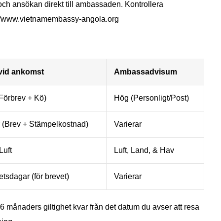
 och ansökan direkt till ambassaden. Kontrollera
://www.vietnamembassy-angola.org​
vid ankomst
Ambassadvisum
Förbrev + Kö)
Hög (Personligt/Post)
r (Brev + Stämpelkostnad)
Varierar
Luft
Luft, Land, & Hav
tsdagar (för brevet)
Varierar
st 6 månaders giltighet kvar från det datum du avser att resa