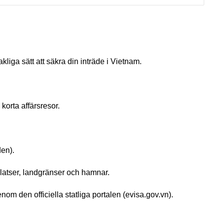
iga sätt att säkra din inträde i Vietnam.
korta affärsresor.
den).
gplatser, landgränser och hamnar.
om den officiella statliga portalen (evisa.gov.vn).