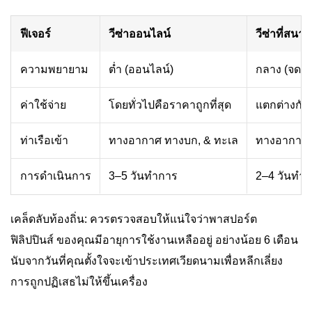
ฟีเจอร์
วีซ่าออนไลน์
วีซ่าที่สนา
ความพยายาม
ต่ำ (ออนไลน์)
กลาง (จดหม
ค่าใช้จ่าย
โดยทั่วไปคือราคาถูกที่สุด
แตกต่างกัน
ท่าเรือเข้า
ทางอากาศ ทางบก, & ทะเล
ทางอากาศเท
การดำเนินการ
3–5 วันทำการ
2–4 วันทำ
เคล็ดลับท้องถิ่น: ควรตรวจสอบให้แน่ใจว่าพาสปอร์ต
ฟิลิปปินส์ ของคุณมีอายุการใช้งานเหลืออยู่ อย่างน้อย 6 เดือน
นับจากวันที่คุณตั้งใจจะเข้าประเทศเวียดนามเพื่อหลีกเลี่ยง
การถูกปฏิเสธไม่ให้ขึ้นเครื่อง